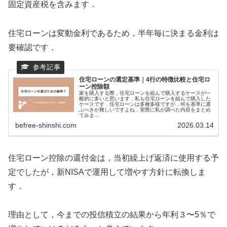
固定資産税を含みます．
住宅ローンは変動金利であるため，半年毎に決まる金利は
要確認です．
住宅ローンの選定基準｜4行の特徴比較と住宅ロ
ーン控除額
家を購入する際，住宅ローンを組んで購入するケースが一
般的に多いと思います．私も住宅ローンを組んで購入した
ケースです．住宅ローンは多種多様ですが，何を基準に選
ぶべきか難しいですよね．実際に私が調べた内容をまとめ
てみま...
befree-shinshi.com
2026.03.14
住宅ローン控除の還付金は，当初繰上げ返済に使用する予
定でしたが，新NISAで運用して増やす方針に転換しま
す．
理由として，今までの投信積立の結果から年利３〜5％で