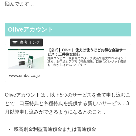
悩んでます…
Oliveアカウント
【公式】Olive｜ 使えば使うほどお得な金融サー
ビス：三井住友銀行
対象コンビニ・飲食店でのタッチ決済で最大20％ポイント
還元。お申込もアプリで簡単開設、口座もクレジット機能
もこれからは1つのアプリで
www.smbc.co.jp
Oliveアカウントは，以下5つのサービスを全て申し込むこ
とで，口座特典と各種特典を提供する新しいサービス．3
月以降申し込みができるようになるとのこと．
残高別金利型普通預金または普通預金