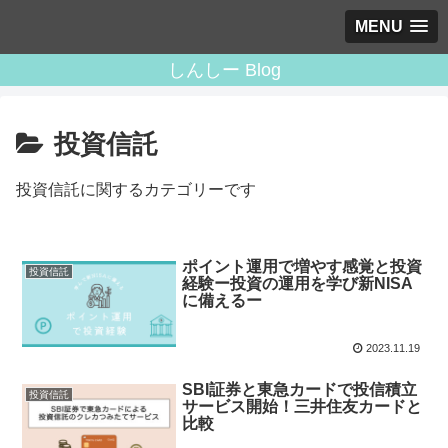
MENU
しんしー Blog
投資信託
投資信託に関するカテゴリーです
ポイント運用で増やす感覚と投資
投資信託
経験ー投資の運用を学び新NISA
に備えるー
2023.11.19
SBI証券と東急カードで投信積立
投資信託
サービス開始！三井住友カードと
比較