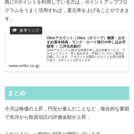
既にVポイントを利用している方は，ポイントアッププロ
グラムをうまく活用すれば，還元率を上げることができま
す．
Oliveアカウント｜Olive（オリーブ）概要・おす
すめ基本特典・ランク・カード発行や申し込み手
順等 ： 三井住友銀行
Oliveアカウントに関する特典や申し込み対象サービス、ア
カウントランク、申し込み方法・手順についてのご案内を
記載しています。アカウントを開設いただくとお得な特典
があり、Vポイントも貯まります。
www.smbc.co.jp
まとめ
今月は株価の上昇，円安が進んだことなど，複合的な要因
で先月から投資信託の評価金額が上昇．