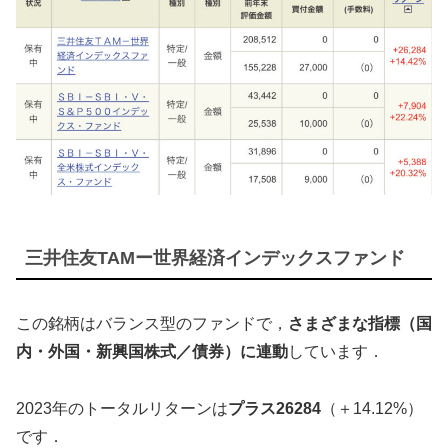
三井住友TAMー世界経済インデックスファンド
この銘柄はバランス型のファンドで，
さまざまな指標（国
内・外国・新興国株式／債券）に連動
しています．
2023年のトータルリターンは
プラス26284
（＋14.12%）
です．