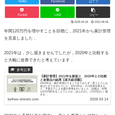
Twitter
Facebook
はてブ
Pocket
LINE
コピー
2026.04.26
2022.08.06
年間120万円を増やすことを目標に，2021年から家計管理
を見直しました．
2021年は，少し届きませんでしたが，2020年と比較する
と大幅に改善できたと考えています．
【家計管理】2021年を振返り 2020年との比較
と改善点の結果【楽天経済圏】
2020年は，家計管理がうまくできておらず，思うようにお
金はたまりませんでした．2021年は，その反省を踏まえ
て，予算立てによる家計管理を行いました．目標は，年間
120万円貯めることでしたが，ほんの少し（3万円ほど）届
きま...
befree-shinshi.com
2026.03.14