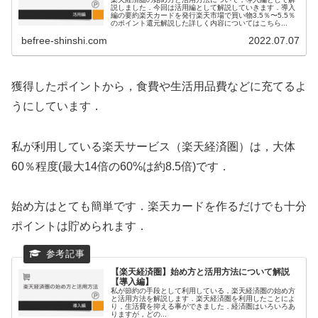
説しました．今回は活用編として解説していきます．導入
編の要約楽天カードを発行楽天市場で買い物3.5％〜5.5％
のポイント還元解説した詳しく内容についてはこちら...
befree-shinshi.com
2022.07.07
獲得したポイントから，食費や生活用品費などに充てるよ
うにしています．
私が利用している楽天サービス（楽天経済圏）は，大体
60％程度(最大14倍の60%は約8.5倍)です．
始め方はとても簡単です．楽天カードを作るだけでも十分
ポイントは貯められます．
【楽天経済圏】始め方と活用方法について解説
【導入編】
私が節約の手段として利用している，楽天経済圏の始め方
と活用方法を解説します．楽天経済圏を利用したことによ
り，生活費を抑える事ができました．経済圏はいろいろあ
りますが，どの...