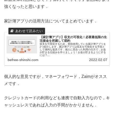
強くなったと思います．
家計簿アプリの活用方法についてまとめています．
【家計簿アプリ】収支の可視化！必要最低限の生
活資金を把握して節約
収支を可視化するため，普段使用している家計簿アプリを
2つ紹介します．家計簿アプリは収支を可視化する手段と
して便利な道具です．個人に見合った利用の仕方で，お金
が貯まる仕組みを作りましょう！お金が貯まるようにする
には？...
befree-shinshi.com
2022.02.07
個人的な意見ですが，マネーフォワード，Zaimがオスス
メです．
クレジットカードの利用なども連携で自動入力なので，キ
ャッシュレスであれば入力の手間がかかりません．