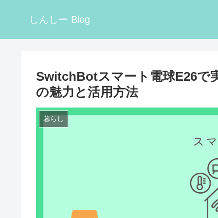
しんしー Blog
SwitchBotスマート電球E
の魅力と活用方法
暮らし