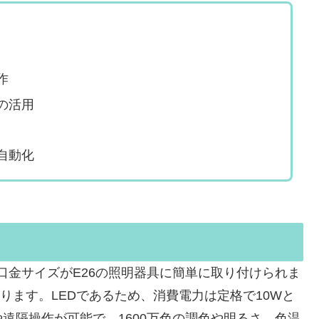
作
の活用
自動化
いる口金サイズがE26の照明器具に簡単に取り付けられま
あります。LEDであるため、消費電力は定格で10Wと
遠隔操作が可能で、1600万色の調色や明るさ、色温