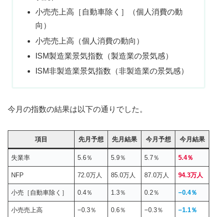
小売売上高［自動車除く］（個人消費の動
向）
小売売上高（個人消費の動向）
ISM製造業景気指数（製造業の景気感）
ISM非製造業景気指数（非製造業の景気感）
今月の指数の結果は以下の通りでした。
項目
先月予想
先月結果
今月予想
今月結果
失業率
5.6％
5.9％
5.7％
5.4％
NFP
72.0万人
85.0万人
87.0万人
94.3万人
小売［自動車除く］
0.4％
1.3％
0.2％
−0.4％
小売売上高
−0.3％
0.6％
−0.3％
−1.1％