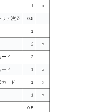
1
○
ャリア決済
0.5
1
2
○
カード
2
カード
1
○
天カード
1
○
1
○
0.5