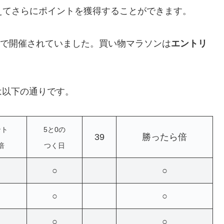
えてさらにポイントを獲得することができます。
5/27で開催されていました。買い物マラソンは
エントリ
は以下の通りです。
ント
5と0の
39
勝ったら倍
倍
つく日
○
○
○
○
○
○