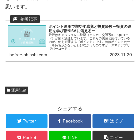
思います。
ポイント運用で増やす感覚と投資経験ー投資の運
用を学び新NISAに備えるー
最近はキャッシュレス決済（クレカ、交通系IC、QRコー
ド）が広く浸透しています。これらの決済と紐付いている
のが、使える貯まる「ポイント」です。昔はポイントカー
ドを持ち歩かないと行けなかったのですが、スマホアプリ
でバーコード...
befree-shinshi.com
2023.11.20
運用記録
シェアする
Twitter
Facebook
はてブ
Pocket
LINE
コピー